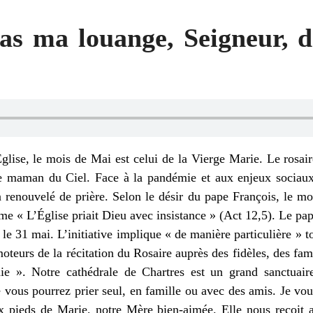
as ma louange, Seigneur, 
Église, le mois de Mai est celui de la Vierge Marie. Le rosa
re maman du Ciel. Face à la pandémie et aux enjeux sociau
 renouvelé de prière. Selon le désir du pape François, le mo
me « L’Église priait Dieu avec insistance » (Act 12,5). Le pa
a le 31 mai. L’initiative implique « de manière particulière » 
moteurs de la récitation du Rosaire auprès des fidèles, des fa
e ». Notre cathédrale de Chartres est un grand sanctuaire 
e vous pourrez prier seul, en famille ou avec des amis. Je vo
 pieds de Marie, notre Mère bien-aimée. Elle nous reçoit 