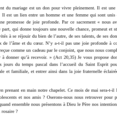
t du mariage est un don pour vivre pleinement. Il est une f
l. Il est un lien entre un homme et une femme qui sont unis
 une promesse de joie profonde. Par ce sacrement « nous a
 part, qui donne toujours une nouvelle chance, promeut et s
ités à se réjouir du bien de l’autre, de ses talents, de ses don
x de l’âme et du cœur. N’y a-t-il pas une joie profonde à con
t reçue comme un cadeau par le conjoint, que nous nous compl
r à donner qu’à recevoir. » (Act 20,35) Je vous propose donc
 jours du temps pascal dans l’accueil du Saint Esprit pour
le et familiale, et entrer ainsi dans la joie fraternelle éclai
 prenant en main notre chapelet. Ce mois de mai sera-t-il l
dolescents et nos amis ? Oserons-nous nous retrouver pour p
uand ensemble nous présentons à Dieu le Père nos intentions
 rosaire ?