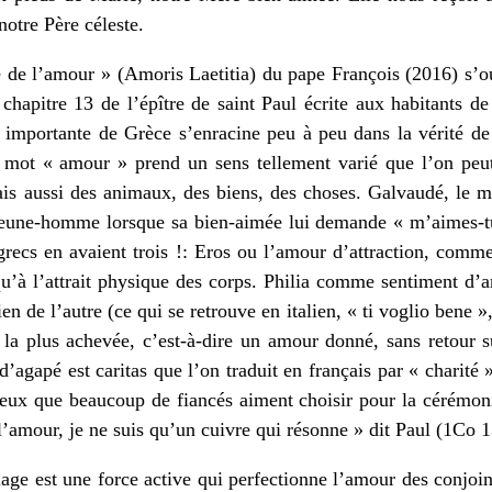
notre Père céleste.
ie de l’amour » (Amoris Laetitia) du pape François (2016) s’o
chapitre 13 de l’épître de saint Paul écrite aux habitants 
ire importante de Grèce s’enracine peu à peu dans la vérité 
mot « amour » prend un sens tellement varié que l’on peut l
is aussi des animaux, des biens, des choses. Galvaudé, le mot
jeune-homme lorsque sa bien-aimée lui demande « m’aimes-t
recs en avaient trois !: Eros ou l’amour d’attraction, comme
qu’à l’attrait physique des corps. Philia comme sentiment d’
n de l’autre (ce qui se retrouve en italien, « ti voglio bene »
a plus achevée, c’est-à-dire un amour donné, sans retour su
 d’agapé est caritas que l’on traduit en français par « charité 
ieux que beaucoup de fiancés aiment choisir pour la cérémoni
l’amour, je ne suis qu’un cuivre qui résonne » dit Paul (1Co 1
ge est une force active qui perfectionne l’amour des conjoints