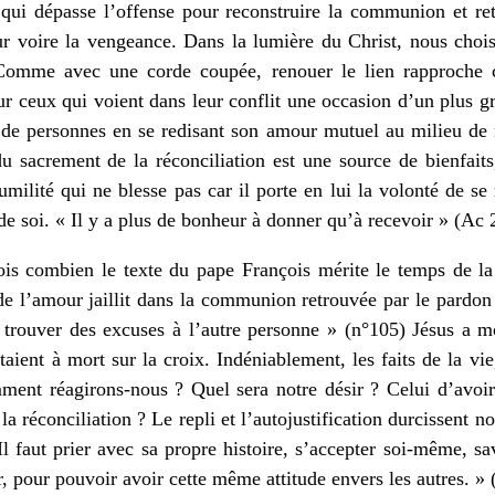
qui dépasse l’offense pour reconstruire la communion et ret
 voire la vengeance. Dans la lumière du Christ, nous choisi
 Comme avec une corde coupée, renouer le lien rapproche c
our ceux qui voient dans leur conflit une occasion d’un plus g
t de personnes en se redisant son amour mutuel au milieu de 
u sacrement de la réconciliation est une source de bienfaits
humilité qui ne blesse pas car il porte en lui la volonté de s
n de soi. « Il y a plus de bonheur à donner qu’à recevoir » (Ac 
s combien le texte du pape François mérite le temps de la l
 de l’amour jaillit dans la communion retrouvée par le pardo
 à trouver des excuses à l’autre personne » (n°105) Jésus a 
taient à mort sur la croix. Indéniablement, les faits de la vie
ment réagirons-nous ? Quel sera notre désir ? Celui d’avoir r
la réconciliation ? Le repli et l’autojustification durcissent 
Il faut prier avec sa propre histoire, s’accepter soi-même, s
, pour pouvoir avoir cette même attitude envers les autres. »