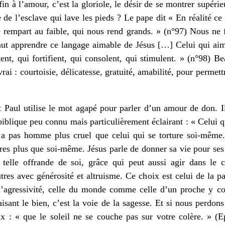
in à l’amour, c’est la gloriole, le désir de se montrer supérie
le de l’esclave qui lave les pieds ? Le pape dit « En réalité ce
 rempart au faible, qui nous rend grands. » (n°97) Nous ne 
faut apprendre ce langage aimable de Jésus […] Celui qui ai
nt, qui fortifient, qui consolent, qui stimulent. » (n°98) Be
vrai : courtoisie, délicatesse, gratuité, amabilité, pour permet
 Paul utilise le mot agapé pour parler d’un amour de don. Il
iblique peu connu mais particulièrement éclairant : « Celui 
y a pas homme plus cruel que celui qui se torture soi-même
utres plus que soi-même. Jésus parle de donner sa vie pour ses
 telle offrande de soi, grâce qui peut aussi agir dans l
utres avec générosité et altruisme. Ce choix est celui de la p
l’agressivité, celle du monde comme celle d’un proche y c
aisant le bien, c’est la voie de la sagesse. Et si nous perdo
x : « que le soleil ne se couche pas sur votre colère. » (