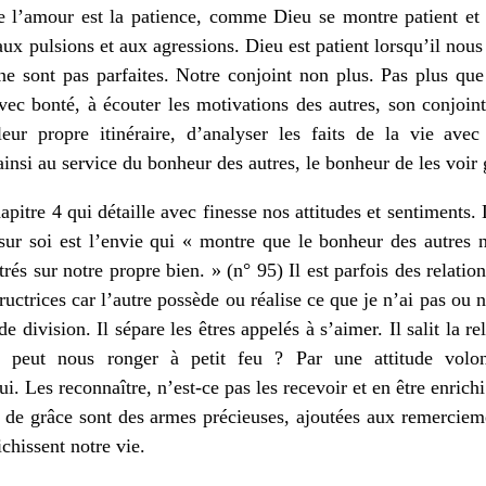
de l’amour est la patience, comme Dieu se montre patient et 
aux pulsions et aux agressions. Dieu est patient lorsqu’il nous
 ne sont pas parfaites. Notre conjoint non plus. Pas plus qu
avec bonté, à écouter les motivations des autres, son conjoin
leur propre itinéraire, d’analyser les faits de la vie avec 
insi au service du bonheur des autres, le bonheur de les voir 
pitre 4 qui détaille avec finesse nos attitudes et sentiments
li sur soi est l’envie qui « montre que le bonheur des autres 
s sur notre propre bien. » (n° 95) Il est parfois des relation
ructrices car l’autre possède ou réalise ce que je n’ai pas ou n
 de division. Il sépare les êtres appelés à s’aimer. Il salit la
 peut nous ronger à petit feu ? Par une attitude volon
. Les reconnaître, n’est-ce pas les recevoir et en être enrichi 
on de grâce sont des armes précieuses, ajoutées aux remerci
chissent notre vie.